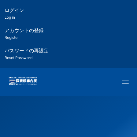
メ
イ
ログイン
匿
ン
Log in
コ
名
ン
アカウントの登録
ユ
テ
Register
ン
ー
ツ
パスワードの再設定
に
Reset Password
ザ
移
動
ー
Togg
用
メ
ニ
ュ
ー