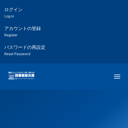
メ
イ
ログイン
匿
ン
Log in
コ
名
ン
アカウントの登録
ユ
テ
Register
ン
ー
ツ
パスワードの再設定
に
Reset Password
ザ
移
動
ー
Togg
用
メ
ニ
ュ
ー