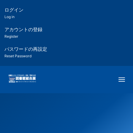
メ
イ
ログイン
匿
ン
Log in
コ
名
ン
アカウントの登録
ユ
テ
Register
ン
ー
ツ
パスワードの再設定
に
Reset Password
ザ
移
動
ー
Togg
用
メ
ニ
ュ
ー