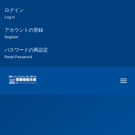
メ
イ
ログイン
匿
ン
Log in
コ
名
ン
アカウントの登録
ユ
テ
Register
ン
ー
ツ
パスワードの再設定
に
Reset Password
ザ
移
動
ー
Togg
用
メ
ニ
ュ
ー