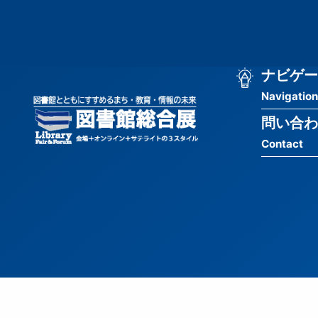
メ
匿
イ
ン
名
コ
ン
メ
ナビゲー
ユ
テ
Navigation
イ
ン
ー
ツ
問い合わ
ン
ザ
に
Contact
移
ナ
ー
動
ビ
用
ゲ
メ
ー
ニ
シ
ュ
ョ
ー