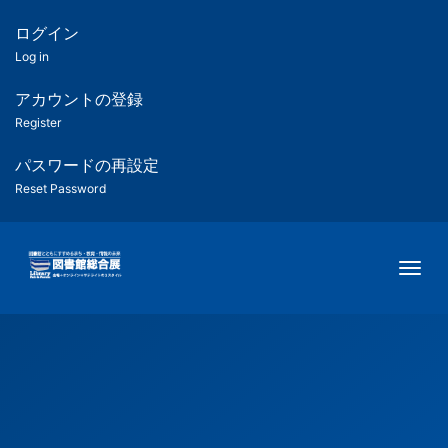
メ
イ
ログイン
匿
ン
Log in
コ
名
ン
アカウントの登録
ユ
テ
Register
ン
ー
ツ
パスワードの再設定
に
Reset Password
ザ
移
動
ー
Togg
用
メ
ニ
ュ
ー