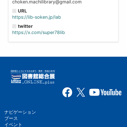
choken.machilibrary@gmail.com
URL
https://lib-soken.jp/lab
twitter
https://x.com/super78lib
ナビゲーション
フ
ブース
イベント