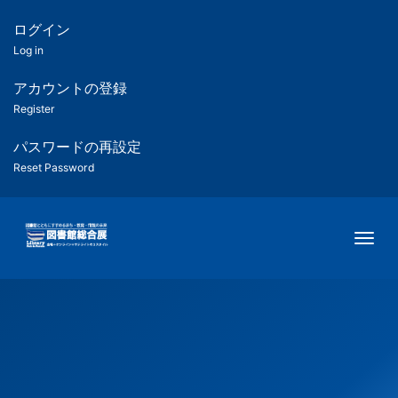
メ
イ
ログイン
匿
ン
Log in
コ
名
ン
アカウントの登録
ユ
テ
Register
ン
ー
ツ
パスワードの再設定
に
Reset Password
ザ
移
動
ー
Togg
用
メ
ニ
ュ
ー