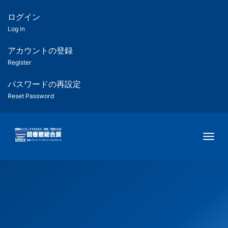
メ
イ
ログイン
匿
ン
Log in
コ
名
ン
アカウントの登録
ユ
テ
Register
ン
ー
ツ
パスワードの再設定
に
Reset Password
ザ
移
動
ー
Togg
用
メ
ニ
ュ
ー