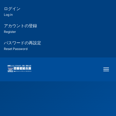
メ
イ
ログイン
匿
ン
Log in
コ
名
ン
アカウントの登録
ユ
テ
Register
ン
ー
ツ
パスワードの再設定
に
Reset Password
ザ
移
動
ー
Togg
用
メ
ニ
ュ
ー