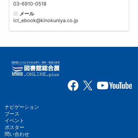
03-6910-0518
メール
ict_ebook@kinokuniya.co.jp
ナビゲーション
フ
ブース
イベント
ッ
ポスター
問い合わせ