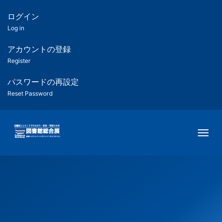
メ
イ
ログイン
匿
ン
Log in
コ
名
ン
アカウントの登録
ユ
テ
Register
ン
ー
ツ
パスワードの再設定
に
Reset Password
ザ
移
動
ー
Togg
用
メ
ニ
ュ
ー