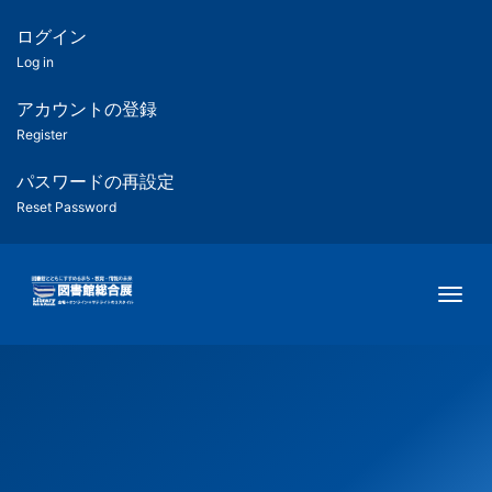
メ
イ
ログイン
匿
ン
Log in
コ
名
ン
アカウントの登録
ユ
テ
Register
ン
ー
ツ
パスワードの再設定
に
Reset Password
ザ
移
動
ー
Togg
用
メ
ニ
ュ
ー