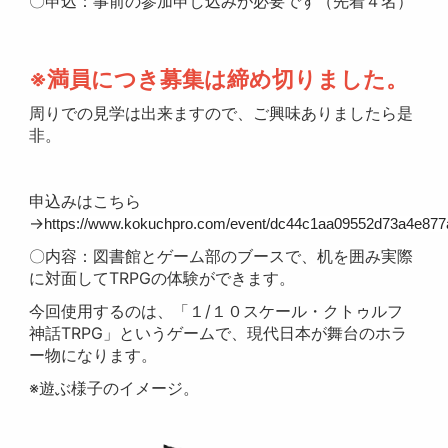
〇申込：事前の参加申し込みが必要です（先着４名）
※満員につき募集は締め切りました。
周りでの見学は出来ますので、ご興味ありましたら是
非。
申込みはこちら
→
https://www.kokuchpro.com/event/dc44c1aa09552d73a4e877
〇内容：図書館とゲーム部のブースで、机を囲み実際
に対面してTRPGの体験ができます。
今回使用するのは、「１/１０スケール・クトゥルフ
神話TRPG」というゲームで、現代日本が舞台のホラ
ー物になります。
※遊ぶ様子のイメージ。