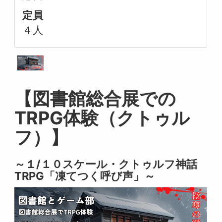
定員
４人
【図書館総合展での
TRPG体験（クトゥル
フ）】
～１/１０スケール・クトゥルフ神話
TRPG「凍てつく呼び声」～