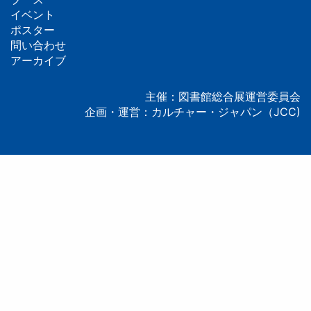
フ
イベント
ッ
ポスター
問い合わせ
タ
アーカイブ
ー
主催：図書館総合展運営委員会
企画・運営：カルチャー・ジャパン（JCC)