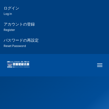
メ
イ
ログイン
匿
ン
Log in
コ
名
ン
アカウントの登録
ユ
テ
Register
ン
ー
ツ
パスワードの再設定
に
Reset Password
ザ
移
動
ー
Togg
用
メ
ニ
ュ
ー