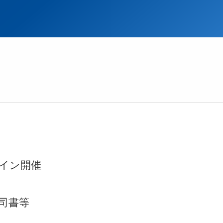
イン開催​
司書等