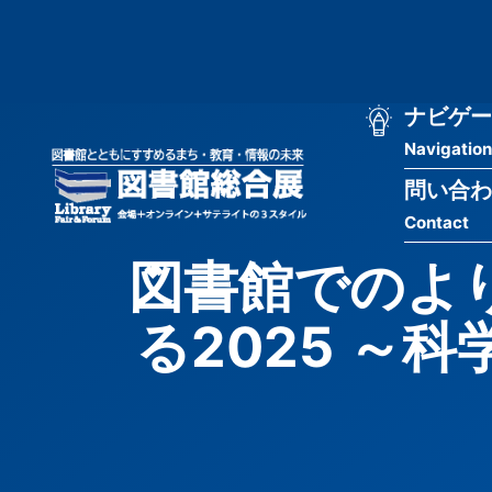
メ
匿
イ
ン
名
コ
ン
メ
ナビゲー
ユ
テ
Navigation
イ
ン
ー
ツ
問い合わ
ン
ザ
に
Contact
移
ナ
ー
動
図書館でのよ
ビ
用
る2025 ～
ゲ
メ
ー
ニ
シ
ュ
ョ
ー