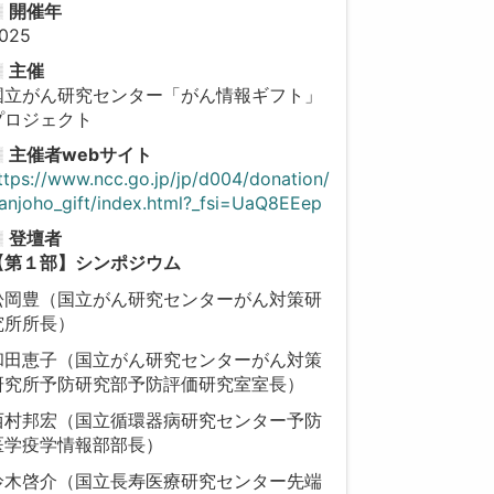
開催年
025
主催
国立がん研究センター「がん情報ギフト」
プロジェクト
主催者webサイト
ttps://www.ncc.go.jp/jp/d004/donation/
anjoho_gift/index.html?_fsi=UaQ8EEep
登壇者
【第１部】シンポジウム
松岡豊（国立がん研究センターがん対策研
究所所長）
和田恵子（国立がん研究センターがん対策
研究所予防研究部予防評価研究室室長）
西村邦宏（国立循環器病研究センター予防
医学疫学情報部部長）
鈴木啓介（国立長寿医療研究センター先端