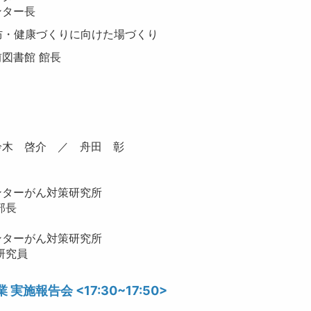
ー長
防・健康づくりに向けた場づくり
書館 館長
木 啓介 ／ 舟田 彰
：
ーがん対策研究所
長
ーがん対策研究所
究員
報告会 <17:30~17:50>