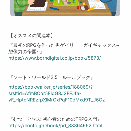
【オススメの関連本】
『最初のRPGを作った男ゲイリー・ガイギャックス~
想像力の帝国~』
https://www.borndigital.co.jp/book/5873/
『ソード・ワールド2.5 ルールブック』
https://bookwalker.jp/series/188069/?
srsltid=AfmBOor5FIdG8J2FEJfa-
yF_HptcNREzfpXlMrGxPqF10dMxd9T_U6Oz
『むつーと学ぶ 初心者のためのTRPG入門』
https://honto.jp/ebook/pd_33364962.html