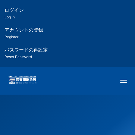
メ
イ
ログイン
匿
ン
Log in
コ
名
ン
アカウントの登録
ユ
テ
Register
ン
ー
ツ
パスワードの再設定
に
Reset Password
ザ
移
動
ー
Togg
用
メ
ニ
ュ
ー