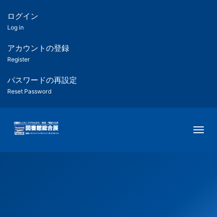
メ
イ
ログイン
匿
ン
Log in
コ
名
ン
アカウントの登録
ユ
テ
Register
ン
ー
ツ
パスワードの再設定
に
Reset Password
ザ
移
動
ー
Togg
用
メ
ニ
ュ
ー