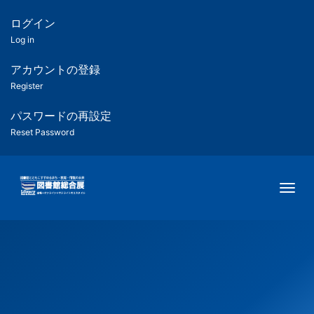
メ
イ
ログイン
匿
ン
Log in
コ
名
ン
アカウントの登録
ユ
テ
Register
ン
ー
ツ
パスワードの再設定
に
Reset Password
ザ
移
動
ー
Togg
用
メ
ニ
ュ
ー