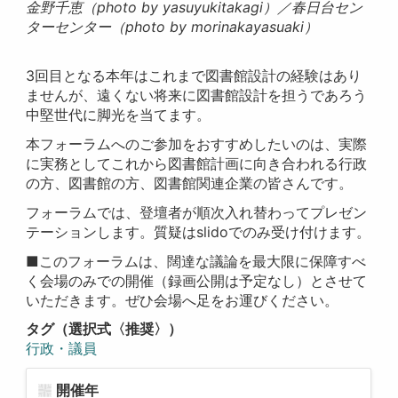
金野千恵（photo by yasuyukitakagi）／春日台セン
ターセンター（photo by morinakayasuaki）
3回目となる本年はこれまで図書館設計の経験はあり
ませんが、遠くない将来に図書館設計を担うであろう
中堅世代に脚光を当てます。
本フォーラムへのご参加をおすすめしたいのは、実際
に実務としてこれから図書館計画に向き合われる行政
の方、図書館の方、図書館関連企業の皆さんです。
フォーラムでは、登壇者が順次入れ替わってプレゼン
テーションします。質疑はslidoでのみ受け付けます。
■このフォーラムは、闊達な議論を最大限に保障すべ
く会場のみでの開催（録画公開は予定なし）とさせて
いただきます。ぜひ会場へ足をお運びください。
タグ（選択式〈推奨〉）
行政・議員
開催年