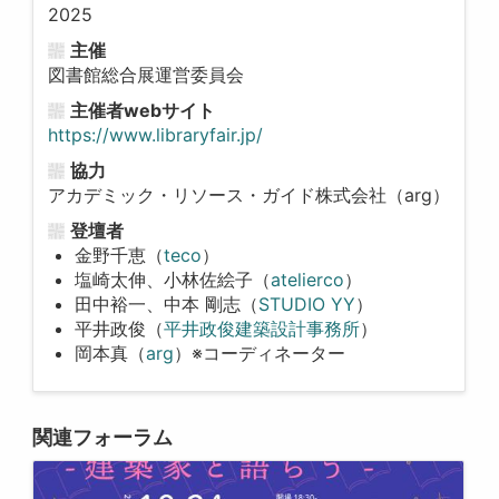
2025
主催
図書館総合展運営委員会
主催者webサイト
https://www.libraryfair.jp/
協力
アカデミック・リソース・ガイド株式会社（arg）
登壇者
金野千恵（
teco
）
塩崎太伸、小林佐絵子（
atelierco
）
田中裕一、中本 剛志（
STUDIO YY
）
平井政俊（
平井政俊建築設計事務所
）
岡本真（
arg
）※コーディネーター
関連フォーラム