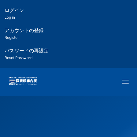
メ
イ
ログイン
匿
ン
Log in
コ
名
ン
アカウントの登録
ユ
テ
Register
ン
ー
ツ
パスワードの再設定
に
Reset Password
ザ
移
動
ー
Togg
用
メ
ニ
ュ
ー