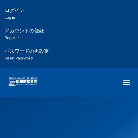
メ
イ
ログイン
匿
ン
Log in
コ
名
ン
アカウントの登録
ユ
テ
Register
ン
ー
ツ
パスワードの再設定
に
Reset Password
ザ
移
動
ー
Togg
用
メ
ニ
ュ
ー