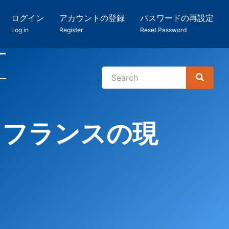
ログイン
アカウントの登録
パスワードの再設定
Log in
Register
Reset Password
ー
Search
Search
検
索
：フランスの現