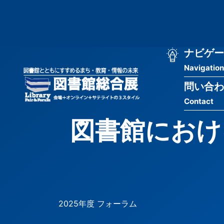
メ
匿
イ
ン
名
コ
ン
メ
ナビゲー
ユ
テ
Navigation
イ
ン
ー
ツ
問い合わ
ン
ザ
に
Contact
移
ナ
ー
動
図書館におけ
ビ
用
ゲ
メ
ー
ニ
シ
ュ
2025年度 フォーラム
ョ
ー