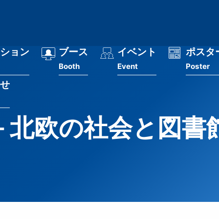
ション
ブース
イベント
ポスタ
Booth
Event
Poster
せ
rary－北欧の社会と