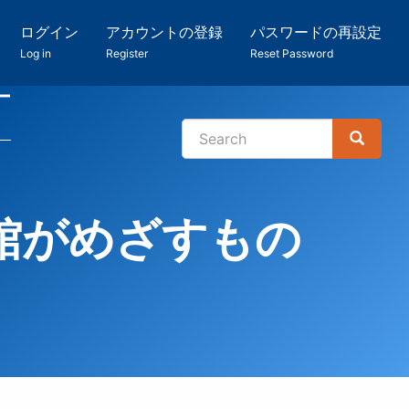
ログイン
アカウントの登録
パスワードの再設定
Log in
Register
Reset Password
ー
Search
Search
検
索
図書館がめざすもの