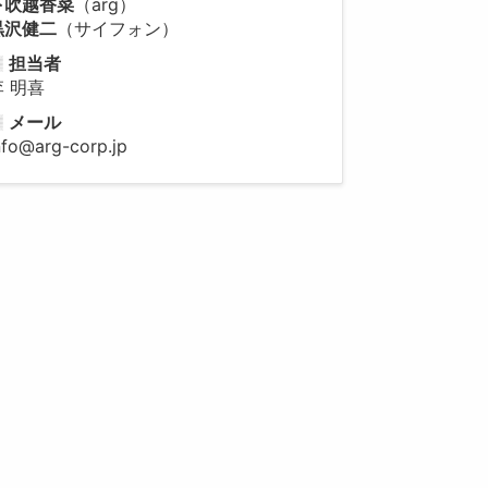
下吹越香菜
（arg）
黒沢健二
（サイフォン）
担当者
李 明喜
メール
nfo@arg-corp.jp