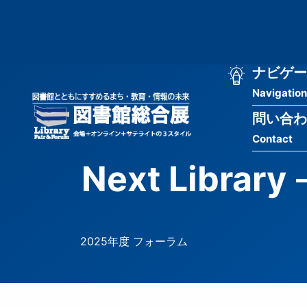
メ
匿
イ
ン
名
コ
ン
メ
ナビゲー
ユ
テ
Navigation
イ
ン
ー
ツ
問い合わ
ン
ザ
に
Contact
移
ナ
ー
動
Next Lib
ビ
用
ゲ
メ
ー
ニ
2025年度 フォーラム
シ
ュ
ョ
ー