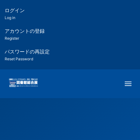
メ
イ
ログイン
匿
ン
Log in
コ
名
ン
アカウントの登録
ユ
テ
Register
ン
ー
ツ
パスワードの再設定
に
Reset Password
ザ
移
動
ー
Togg
用
メ
ニ
ュ
ー