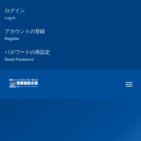
メ
イ
ログイン
匿
ン
Log in
コ
名
ン
アカウントの登録
ユ
テ
Register
ン
ー
ツ
パスワードの再設定
に
Reset Password
ザ
移
動
ー
Togg
用
メ
ニ
ュ
ー