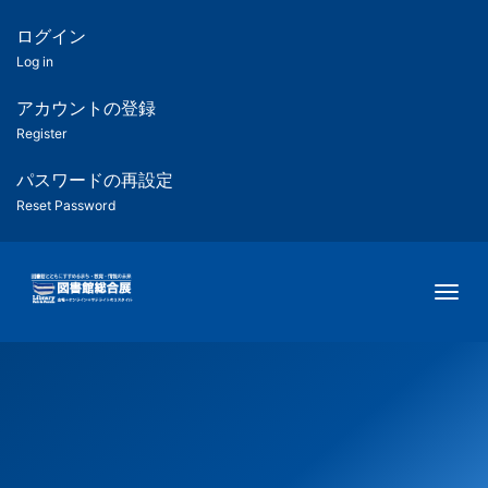
メ
イ
ログイン
匿
ン
Log in
コ
名
ン
アカウントの登録
ユ
テ
Register
ン
ー
ツ
パスワードの再設定
に
Reset Password
ザ
移
動
ー
Togg
用
メ
ニ
ュ
ー