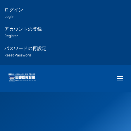
メ
イ
ログイン
匿
ン
Log in
コ
名
ン
アカウントの登録
ユ
テ
Register
ン
ー
ツ
パスワードの再設定
に
Reset Password
ザ
移
動
ー
Togg
用
メ
ニ
ュ
ー