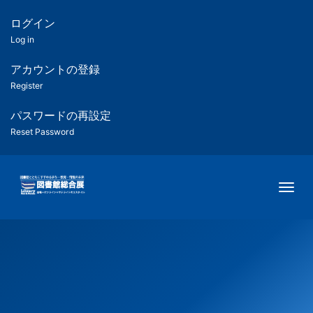
メ
イ
ログイン
匿
ン
Log in
コ
名
ン
アカウントの登録
ユ
テ
Register
ン
ー
ツ
パスワードの再設定
に
Reset Password
ザ
移
動
ー
Togg
用
メ
ニ
ュ
ー