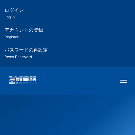
メ
イ
ログイン
匿
ン
Log in
コ
名
ン
アカウントの登録
ユ
テ
Register
ン
ー
ツ
パスワードの再設定
に
Reset Password
ザ
移
動
ー
Togg
用
メ
ニ
ュ
ー