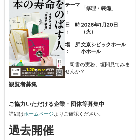
テーマ
「修理・装備」
：
日 時
2026年1月20日
：
（火）
場 所
文京シビックホール
：
小ホール
司書の実務、垣間見てみま
せんか？
観覧者募集
ご協力いただける企業・団体等募集中
詳細は
ホームページ
よりご確認ください。
過去開催