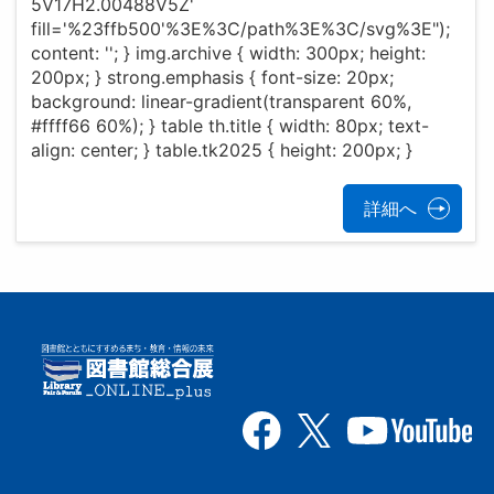
5V17H2.00488V5Z'
fill='%23ffb500'%3E%3C/path%3E%3C/svg%3E");
content: ''; } img.archive { width: 300px; height:
200px; } strong.emphasis { font-size: 20px;
background: linear-gradient(transparent 60%,
#ffff66 60%); } table th.title { width: 80px; text-
align: center; } table.tk2025 { height: 200px; }
詳細へ