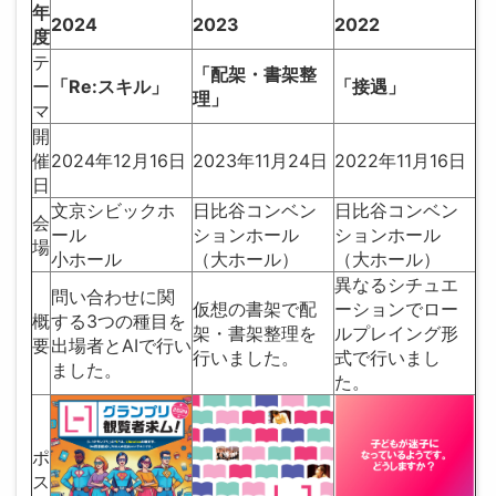
年
2024
2023
2022
度
テ
「配架・書架整
ー
「Re:スキル」
「接遇」
理」
マ
開
催
2024年12月16日
2023年11月24日
2022年11月16日
日
文京シビックホ
日比谷コンベン
日比谷コンベン
会
ール
ションホール
ションホール
場
小ホール
（大ホール）
（大ホール）
異なるシチュエ
問い合わせに関
仮想の書架で配
ーションでロー
概
する3つの種目を
架・書架整理を
ルプレイング形
要
出場者とAIで行い
行いました。
式で行いまし
ました。
た。
ポ
ス