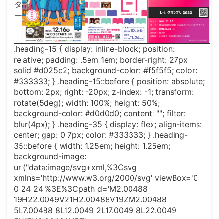
タ
ー
.heading-15 { display: inline-block; position:
relative; padding: .5em 1em; border-right: 27px
solid #d025c2; background-color: #f5f5f5; color:
#333333; } .heading-15::before { position: absolute;
bottom: 2px; right: -20px; z-index: -1; transform:
rotate(5deg); width: 100%; height: 50%;
background-color: #d0d0d0; content: ""; filter:
blur(4px); } .heading-35 { display: flex; align-items:
center; gap: 0 7px; color: #333333; } .heading-
35::before { width: 1.25em; height: 1.25em;
background-image:
url("data:image/svg+xml,%3Csvg
xmlns='http://www.w3.org/2000/svg' viewBox='0
0 24 24'%3E%3Cpath d='M2.00488
19H22.0049V21H2.00488V19ZM2.00488
5L7.00488 8L12.0049 2L17.0049 8L22.0049