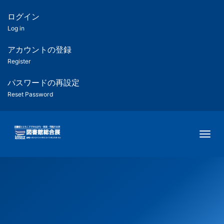
メ
イ
ログイン
匿
ン
Log in
コ
名
ン
アカウントの登録
ユ
テ
Register
ン
ー
ツ
パスワードの再設定
に
Reset Password
ザ
移
動
ー
Togg
用
メ
ニ
ュ
ー