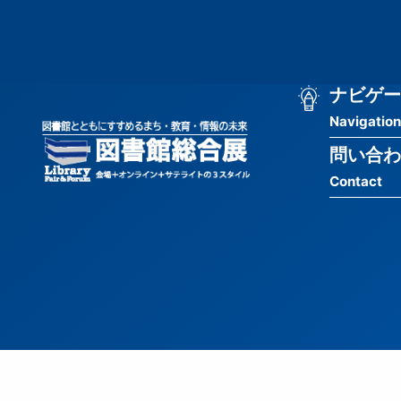
メ
匿
イ
ン
名
コ
ン
メ
ナビゲー
ユ
テ
Navigation
イ
ン
ー
ツ
問い合わ
ン
ザ
に
Contact
移
ナ
ー
動
ビ
用
ゲ
メ
ー
ニ
シ
ュ
ョ
ー