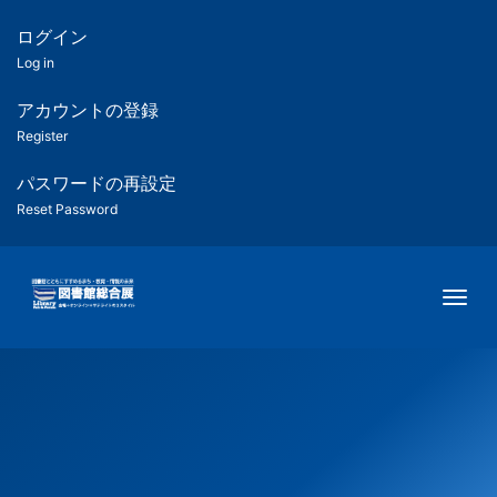
メ
イ
ログイン
匿
ン
Log in
コ
名
ン
アカウントの登録
ユ
テ
Register
ン
ー
ツ
パスワードの再設定
に
Reset Password
ザ
移
動
ー
Togg
用
メ
ニ
ュ
ー