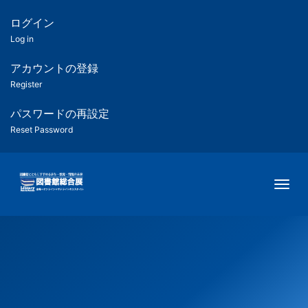
メ
イ
ログイン
匿
ン
Log in
コ
名
ン
アカウントの登録
ユ
テ
Register
ン
ー
ツ
パスワードの再設定
に
Reset Password
ザ
移
動
ー
Togg
用
メ
ニ
ュ
ー