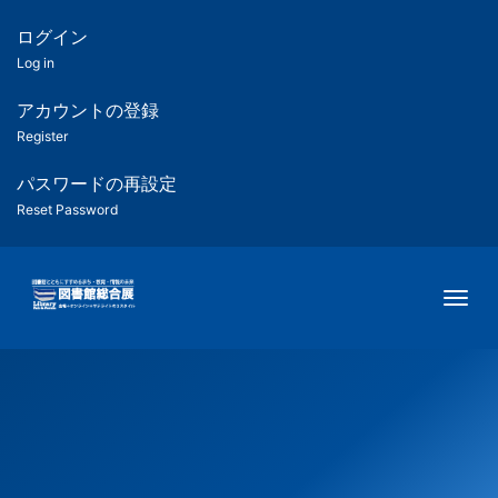
メ
イ
ログイン
匿
ン
Log in
コ
名
ン
アカウントの登録
ユ
テ
Register
ン
ー
ツ
パスワードの再設定
に
Reset Password
ザ
移
動
ー
Togg
用
メ
ニ
ュ
ー