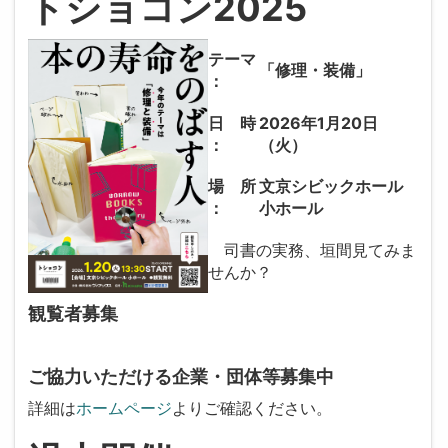
トショコン2025
テーマ
「修理・装備」
：
日 時
2026年1月20日
：
（火）
場 所
文京シビックホール
：
小ホール
司書の実務、垣間見てみま
せんか？
観覧者募集
ご協力いただける企業・団体等募集中
詳細は
ホームページ
よりご確認ください。