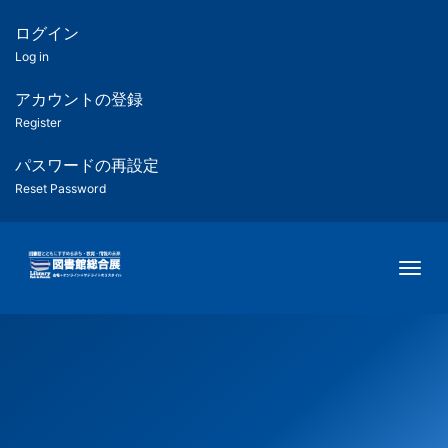
メ
イ
ログイン
匿
ン
Log in
コ
名
ン
アカウントの登録
ユ
テ
Register
ン
ー
ツ
パスワードの再設定
に
Reset Password
ザ
移
動
ー
Togg
用
メ
ニ
ュ
ー