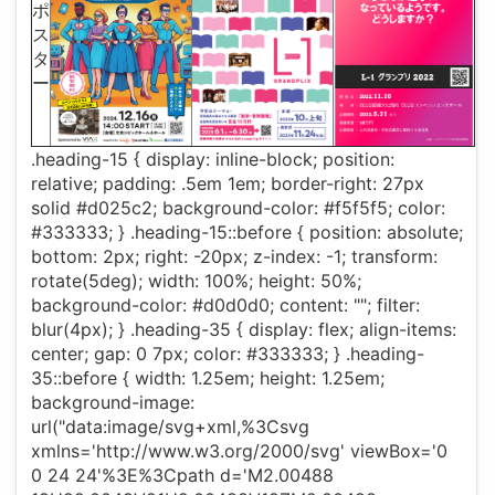
ポ
ス
タ
ー
.heading-15 { display: inline-block; position:
relative; padding: .5em 1em; border-right: 27px
solid #d025c2; background-color: #f5f5f5; color:
#333333; } .heading-15::before { position: absolute;
bottom: 2px; right: -20px; z-index: -1; transform:
rotate(5deg); width: 100%; height: 50%;
background-color: #d0d0d0; content: ""; filter:
blur(4px); } .heading-35 { display: flex; align-items:
center; gap: 0 7px; color: #333333; } .heading-
35::before { width: 1.25em; height: 1.25em;
background-image:
url("data:image/svg+xml,%3Csvg
xmlns='http://www.w3.org/2000/svg' viewBox='0
0 24 24'%3E%3Cpath d='M2.00488