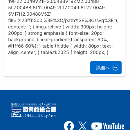
19H22.0049V21H2.00488V19ZM2.00488
5L7.00488 8L12.0049 2L17.0049 8L22.0049
5V17H2.00488V5Z'
fill='%23ffb500'%3E%3C/path%3E%3C/svg%3E");
content: ''; } img.archive { width: 300px; height:
200px; } strong.emphasis { font-size: 20px;
background: linear-gradient(transparent 60%,
#ffff66 60%); } table th.title { width: 80px; text-
align: center; } table.tk2025 { height: 200px; }
詳細へ