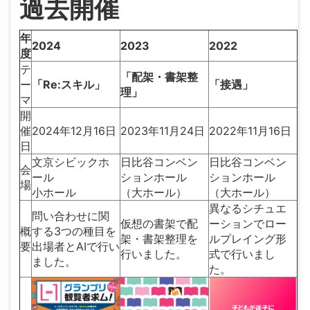
過去開催
年
2024
2023
2022
度
テ
「配架・書架整
ー
「Re:スキル」
「接遇」
理」
マ
開
催
2024年12月16日
2023年11月24日
2022年11月16日
日
文京シビックホ
日比谷コンベン
日比谷コンベン
会
ール
ションホール
ションホール
場
小ホール
（大ホール）
（大ホール）
異なるシチュエ
問い合わせに関
仮想の書架で配
ーションでロー
概
する3つの種目を
架・書架整理を
ルプレイング形
要
出場者とAIで行い
行いました。
式で行いまし
ました。
た。