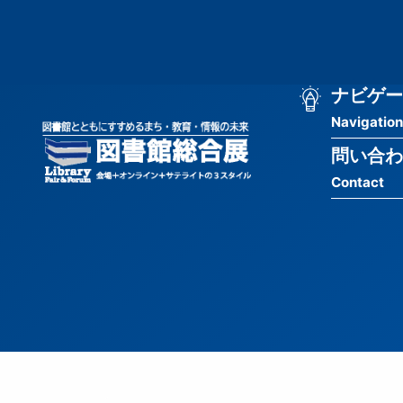
メ
匿
イ
ン
名
コ
ン
メ
ナビゲー
ユ
テ
Navigation
イ
ン
ー
ツ
問い合わ
ン
ザ
に
Contact
移
ナ
ー
動
ビ
用
ゲ
メ
ー
ニ
シ
ュ
ョ
ー