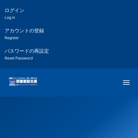
メ
イ
ログイン
匿
ン
Log in
コ
名
ン
アカウントの登録
ユ
テ
Register
ン
ー
ツ
パスワードの再設定
に
Reset Password
ザ
移
動
ー
Togg
用
メ
ニ
ュ
ー