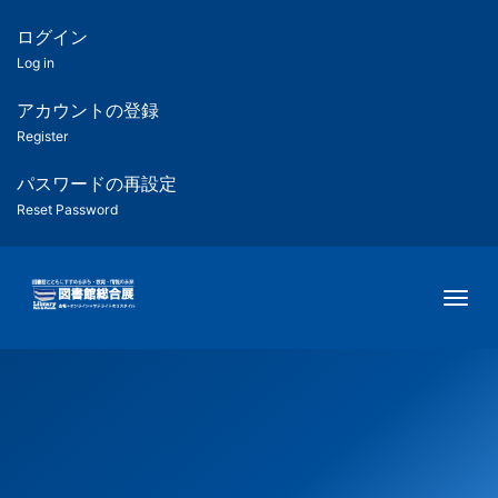
メ
イ
ログイン
匿
ン
Log in
コ
名
ン
アカウントの登録
ユ
テ
Register
ン
ー
ツ
パスワードの再設定
に
Reset Password
ザ
移
動
ー
Togg
用
メ
ニ
ュ
ー