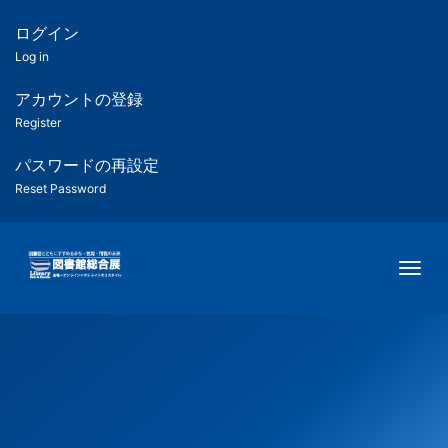
メ
イ
ログイン
匿
ン
Log in
コ
名
ン
アカウントの登録
ユ
テ
Register
ン
ー
ツ
パスワードの再設定
に
Reset Password
ザ
移
動
ー
Togg
用
メ
ニ
ュ
ー