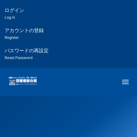
メ
イ
ログイン
匿
ン
Log in
コ
名
ン
アカウントの登録
ユ
テ
Register
ン
ー
ツ
パスワードの再設定
に
Reset Password
ザ
移
動
ー
Togg
用
メ
ニ
ュ
ー