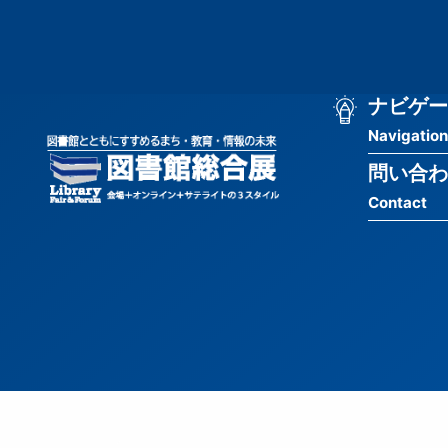
メ
匿
イ
ン
名
コ
ン
メ
ナビゲー
ユ
テ
Navigation
イ
ン
ー
ツ
問い合わ
ン
ザ
に
Contact
移
ナ
ー
動
ビ
用
ゲ
メ
ー
ニ
シ
ュ
ョ
ー