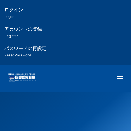
メ
イ
ログイン
匿
ン
Log in
コ
名
ン
アカウントの登録
ユ
テ
Register
ン
ー
ツ
パスワードの再設定
に
Reset Password
ザ
移
動
ー
Togg
用
メ
ニ
ュ
ー