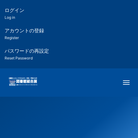
メ
イ
ログイン
匿
ン
Log in
コ
名
ン
アカウントの登録
ユ
テ
Register
ン
ー
ツ
パスワードの再設定
に
Reset Password
ザ
移
動
ー
Togg
用
メ
ニ
ュ
ー