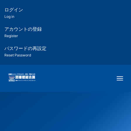
メ
イ
ログイン
匿
ン
Log in
コ
名
ン
アカウントの登録
ユ
テ
Register
ン
ー
ツ
パスワードの再設定
に
Reset Password
ザ
移
動
ー
Togg
用
メ
ニ
ュ
ー