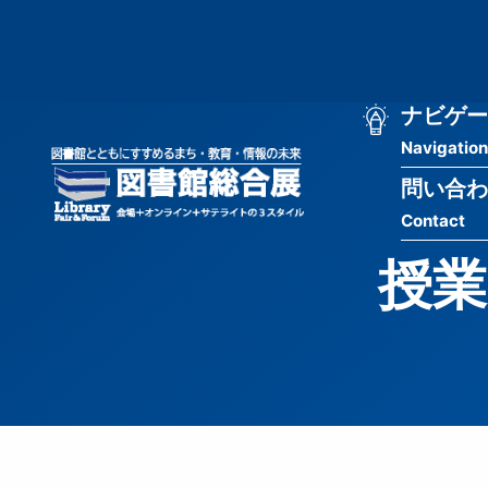
メ
匿
イ
ン
名
コ
ン
メ
ナビゲー
ユ
テ
Navigation
イ
ン
ー
ツ
問い合わ
ン
ザ
に
Contact
移
ナ
ー
動
授業
ビ
用
ゲ
メ
ー
ニ
シ
ュ
ョ
ー