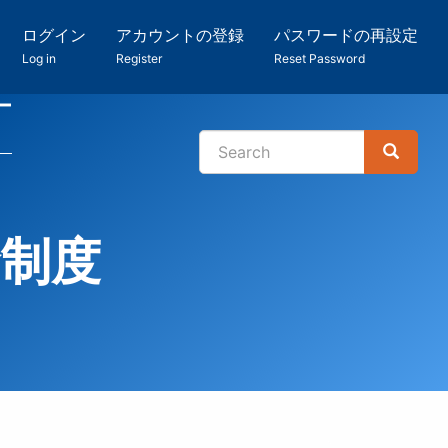
ログイン
アカウントの登録
パスワードの再設定
Log in
Register
Reset Password
ー
Search
Search
検
索
金制度