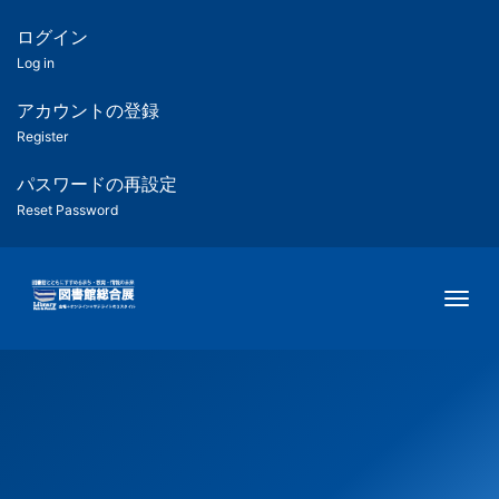
メ
イ
ログイン
匿
ン
Log in
コ
名
ン
アカウントの登録
ユ
テ
Register
ン
ー
ツ
パスワードの再設定
に
Reset Password
ザ
移
動
ー
Togg
用
メ
ニ
ュ
ー