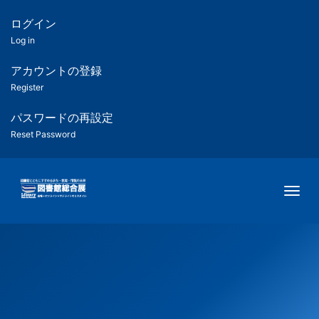
メ
イ
ログイン
匿
ン
Log in
コ
名
ン
アカウントの登録
ユ
テ
Register
ン
ー
ツ
パスワードの再設定
に
Reset Password
ザ
移
動
ー
Togg
用
メ
ニ
ュ
ー