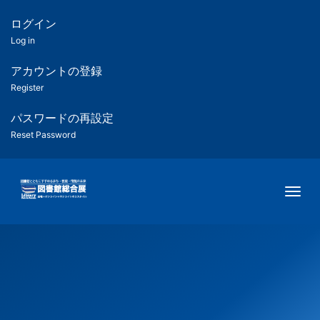
メ
イ
ログイン
匿
ン
Log in
コ
名
ン
アカウントの登録
ユ
テ
Register
ン
ー
ツ
パスワードの再設定
に
Reset Password
ザ
移
動
ー
Togg
用
メ
ニ
ュ
ー