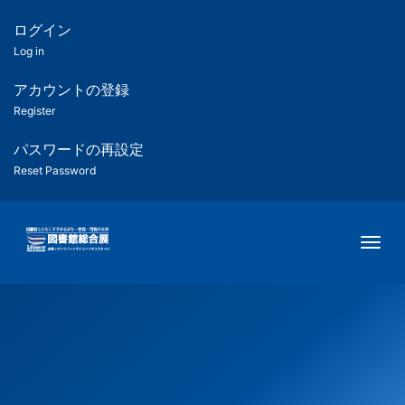
メ
イ
ログイン
匿
ン
Log in
コ
名
ン
アカウントの登録
ユ
テ
Register
ン
ー
ツ
パスワードの再設定
に
Reset Password
ザ
移
動
ー
Togg
用
メ
ニ
ュ
ー