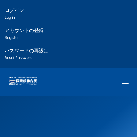
メ
イ
ログイン
匿
ン
Log in
コ
名
ン
アカウントの登録
ユ
テ
Register
ン
ー
ツ
パスワードの再設定
に
Reset Password
ザ
移
動
ー
Togg
用
メ
ニ
ュ
ー