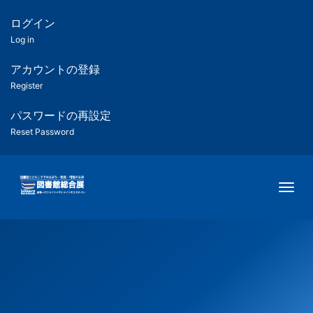
メ
イ
ログイン
匿
ン
Log in
コ
名
ン
アカウントの登録
ユ
テ
Register
ン
ー
ツ
パスワードの再設定
に
Reset Password
ザ
移
動
ー
Togg
用
メ
ニ
ュ
ー