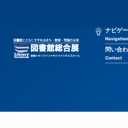
メ
匿
イ
ン
名
コ
ン
メ
ナビゲー
ユ
テ
Navigation
イ
ン
ー
ツ
問い合わ
ン
ザ
に
Contact
移
ナ
ー
動
ビ
用
ゲ
メ
ー
ニ
シ
ュ
ョ
ー