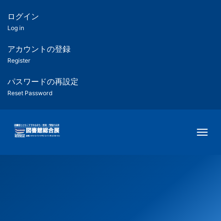
メ
イ
ログイン
匿
ン
Log in
コ
名
ン
アカウントの登録
ユ
テ
Register
ン
ー
ツ
パスワードの再設定
に
Reset Password
ザ
移
動
ー
Togg
用
メ
ニ
ュ
ー